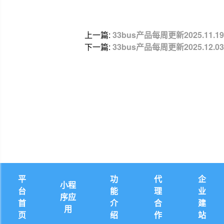
上一篇:
33bus产品每周更新2025.11.19
下一篇:
33bus产品每周更新2025.12.03
平
功
代
企
小程
台
能
理
业
序应
首
介
合
建
用
页
绍
作
站