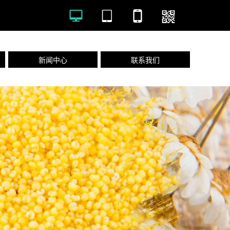



