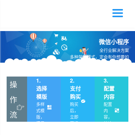
微信小程序
全行业解决方案
多种架构模式，定会有你想要的
1.
2.
3.
操
选择
支付
配置
模版
购买
内容
作
多样
购买
配置
式模
后，
内
流
版，
立即
容，
满足
开通
快速
程
您的
搭建