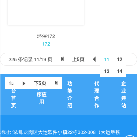
环保172
172
225 条记录 11/19 页
上5页
11
12


13
14
15
下5页
平
功
代
企


小程
台
能
理
业
序应
首
介
合
建
用
页
绍
作
站
地址: 深圳.龙岗区大运软件小镇22栋302-308（大运地铁