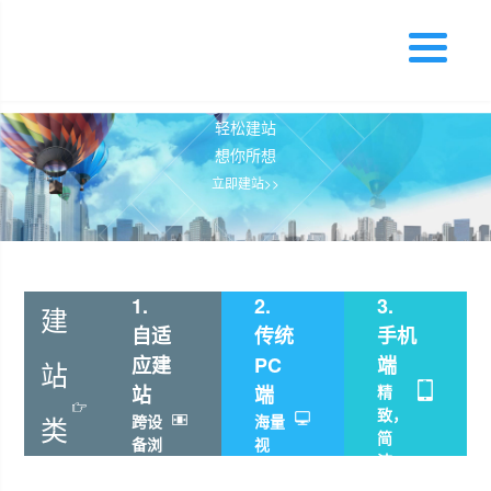
轻松建站
想你所想
立即建站>>
1.
2.
3.
建
自适
传统
手机
应建
PC
端
站
站
端
精
致，
类
跨设
海量
简
备浏
视
洁，
览，
频，
型
通用
自动
灵活